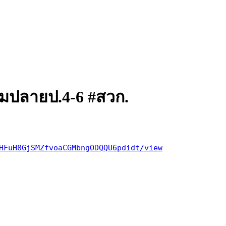
ถมปลายป.4-6 #สวก.
HFuH8GjSMZfvoaCGMbngODQQU6pdidt/view