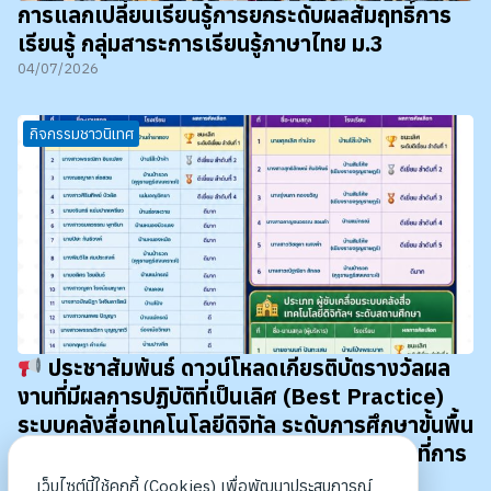
การแลกเปลี่ยนเรียนรู้การยกระดับผลสัมฤทธิ์การ
เรียนรู้ กลุ่มสาระการเรียนรู้ภาษาไทย ม.3
04/07/2026
กิจกรรมชาวนิเทศ
ประชาสัมพันธ์ ดาวน์โหลดเกียรติบัตรางวัลผล
งานที่มีผลการปฏิบัติที่เป็นเลิศ (Best Practice)
ระบบคลังสื่อเทคโนโลยีดิจิทัล ระดับการศึกษาขั้นพื้น
ฐาน (OBEC Content Center) ระดับเขตพื้นที่การ
ศึกษา ประจำปีงบประมาณ พ.ศ. 2569
เว็บไซต์นี้ใช้คุกกี้ (Cookies) เพื่อพัฒนาประสบการณ์