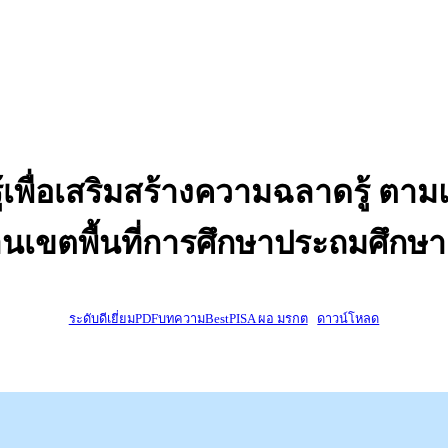
้เพื่อเสริมสร้างความฉลาดรู้ ต
านเขตพื้นที่การศึกษาประถมศึกษา
ระดับดีเยี่ยมPDFบทความBestPISA ผอ มรกต
ดาวน์โหลด